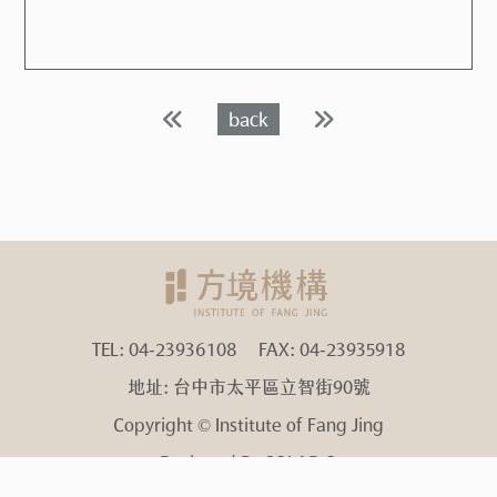
back
TEL: 04-23936108
FAX: 04-23935918
地址: 台中市太平區立智街90號
Copyright © Institute of Fang Jing
Designed By SOLAR O