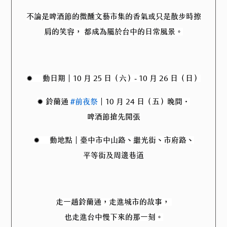
不論是啤酒節的微醺文藝市集的香氣或只是散步時擦
肩的笑容， 都成為屬於台中的日常風景。
✹ 活動日期｜10 月 25 日（六）- 10 月 26 日（日）
✹ 鈴蘭通
#前夜祭
｜10 月 24 日（五）晚間・
啤酒節搶先開張
✹ 活動地點｜臺中市中山路、繼光街、市府路、
平等街及周邊巷道
走一趟鈴蘭通，走進城市的故事，
也走進台中慢下來的那一刻。