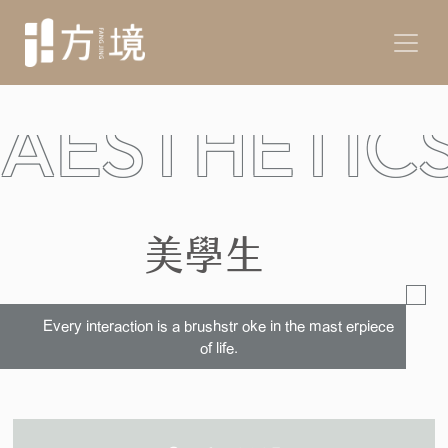
AESTHETIC
美學生活
Every interaction is a brushstr oke in the mast erpiece
of life.