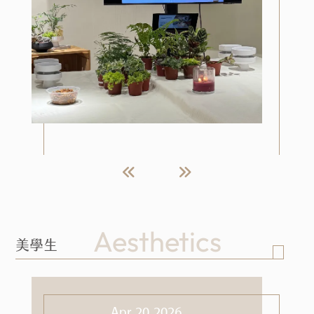
https://www.facebook.com/share/r/14Q
MMeFGoXx/
Aesthetics
美學生活
Apr.20.2026