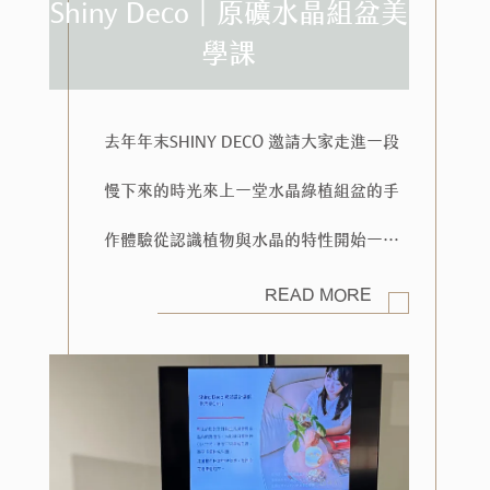
Shiny Deco｜原礦水晶組盆美
學課
去年年末SHINY DECO 邀請大家走進一段
慢下來的時光來上一堂水晶綠植組盆的手
作體驗​從認識植物與水晶的特性開始一層
一層堆疊比例與位置讓作品在雙手之間慢
READ MORE
慢成形​在專注的過程裡光線落在葉片與水
晶之間空間也跟著安靜了下來​把植物帶入
生活，妝點生活空間讓日常的每一刻與綠
共存​課程紀錄影片: