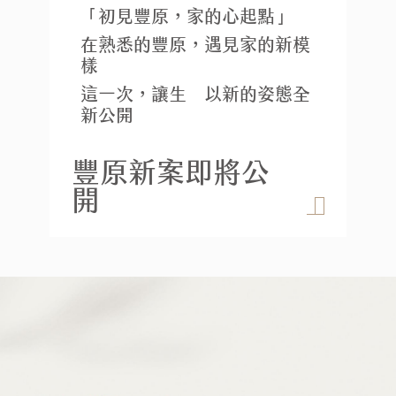
「初見豐原，家的心起點」
在熟悉的豐原，遇見家的新模
和宜上美位於台中太平，規劃
樣
為三房 (36-38坪) 格局。設計
這一次，讓生活以新的姿態全
以光影為語彙，融合柔和線條
新公開
與綠意層次，打造安定而富節
奏的居家氛圍。
豐原新案即將公
和宜上美案例分
開
享